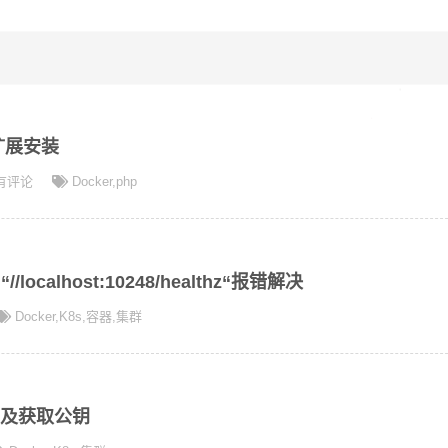
境扩展安装
有评论
Docker
,
php
t “//localhost:10248/healthz“报错解决
Docker
,
K8s
,
容器
,
集群
ken及获取公钥