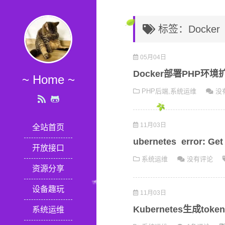
标签：Docker
05月04日
Docker部署PHP环
~ Home ~
PHP后端
,
系统运维
没
11月03日
全站首页
ubernetes error: Ge
开放接口
系统运维
没有评论
资源分享
设备趣玩
11月03日
Kubernetes生成to
系统运维