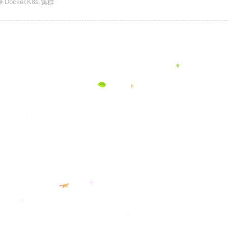
Docker
,
K8s
,
集群