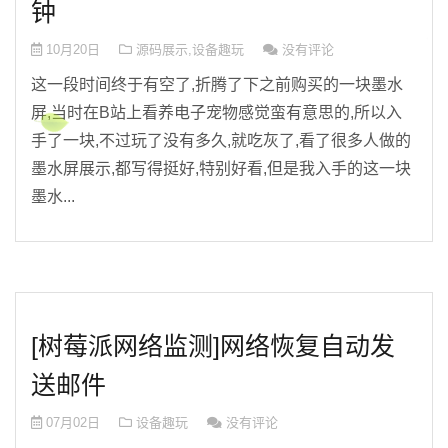
钟
10月20日
源码展示
,
设备趣玩
没有评论
这一段时间终于有空了,折腾了下之前购买的一块墨水
屏,当时在B站上看养电子宠物感觉蛮有意思的,所以入
手了一块,不过玩了没有多久,就吃灰了,看了很多人做的
墨水屏展示,都写得挺好,特别好看,但是我入手的这一块
墨水...
[树莓派网络监测]网络恢复自动发
送邮件
07月02日
设备趣玩
没有评论