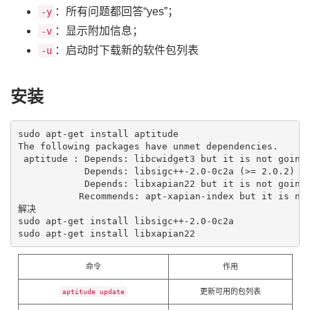
：所有问题都回答“yes”；
-y
：显示附加信息；
-v
：启动时下载新的软件包列表
-u
安装
sudo apt-get install aptitude

The following packages have unmet dependencies.

 aptitude : Depends: libcwidget3 but it is not going 
            Depends: libsigc++-2.0-0c2a (>= 2.0.2) bu
            Depends: libxapian22 but it is not going 
           Recommends: apt-xapian-index but it is not
解决 

sudo apt-get install libsigc++-2.0-0c2a

sudo apt-get install libxapian22 
命令
作用
更新可用的包列表
aptitude update