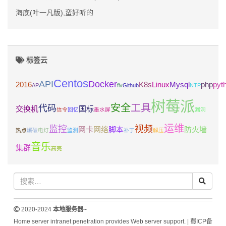
海底(叶一凡版),蛮好听的
标签云
Centos
API
Docker
2016
K8s
Linux
Mysql
php
pyt
AP
flv
Github
NTP
树莓派
安全
工具
代码
交换机
国标
信令
回忆
墨水屏
漏洞
运维
监控
视频
网卡
网络
脚本
防火墙
热点
爆破
电灯
监测
补丁
解压
音乐
集群
高亮
2020-2024
本地服务器~
Home server intranet penetration provides Web server support. |
蜀ICP备