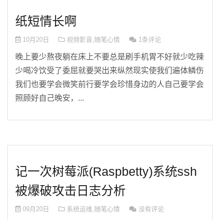
纸短情长啊
10月20日
视频影音
,
随笔心情
1条评论
晚上要少熬夜躺在床上不要总是刷手机胃不好就少吃辣
少喝冷饮受了委屈就要哭出来纵然现实使我们遍体鳞伤
我们也要学会微笑前行要学会珍惜身边的人自己要学会
照顾好自己晚安，...
记一次树莓派(Raspbetty)系统ssh
被爆破攻击日志分析
09月20日
系统运维
,
随笔心情
没有评论