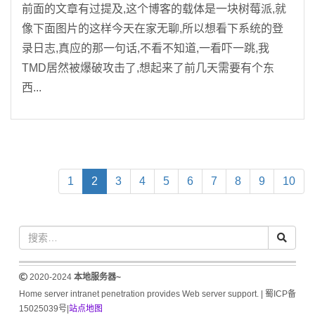
前面的文章有过提及,这个博客的载体是一块树莓派,就
像下面图片的这样今天在家无聊,所以想看下系统的登
录日志,真应的那一句话,不看不知道,一看吓一跳,我
TMD居然被爆破攻击了,想起来了前几天需要有个东
西...
(current)
1
2
3
4
5
6
7
8
9
10
2020-2024
本地服务器~
Home server intranet penetration provides Web server support. |
蜀ICP备
15025039号
|
站点地图