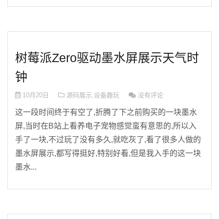
树莓派Zero驱动墨水屏展示天气时
钟
10月20日
源码展示
,
设备趣玩
没有评论
这一段时间终于有空了,折腾了下之前购买的一块墨水
屏,当时在B站上看养电子宠物感觉蛮有意思的,所以入
手了一块,不过玩了没有多久,就吃灰了,看了很多人做的
墨水屏展示,都写得挺好,特别好看,但是我入手的这一块
墨水...