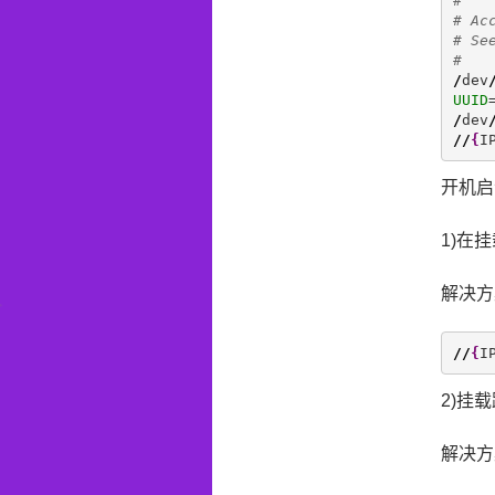
#
# Ac
# Se
#
/
dev
UUID
/
dev
//
{
I
开机启
1)在
解决方
//
{
I
2)挂
解决方案