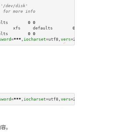
 '/dev/disk'
) for more info
ults        
0
0
      xfs     defaults        
0
0
ults        
0
0
sword
=
***
,
iocharset
=utf8,
vers
=
2.0
0
sword
=
***
,
iocharset
=utf8,
vers
=
2.0
0
0
的内容。