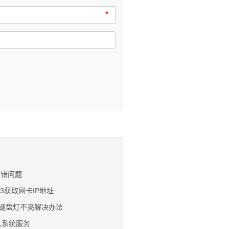
*
络出错问题
n3获取网卡IP地址
后小键盘灯不亮解决办法
加入系统服务