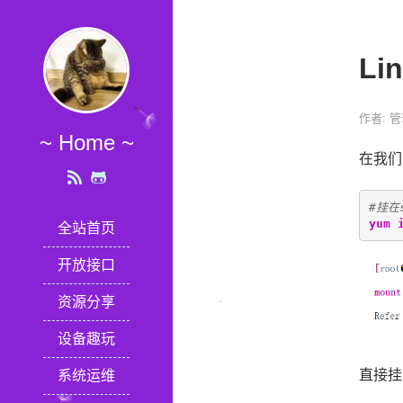
Li
作者: 
~ Home ~
在我们
#挂在
yum 
全站首页
开放接口
资源分享
设备趣玩
直接挂载磁
系统运维