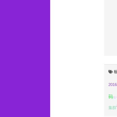
标
2016
码
信
集群