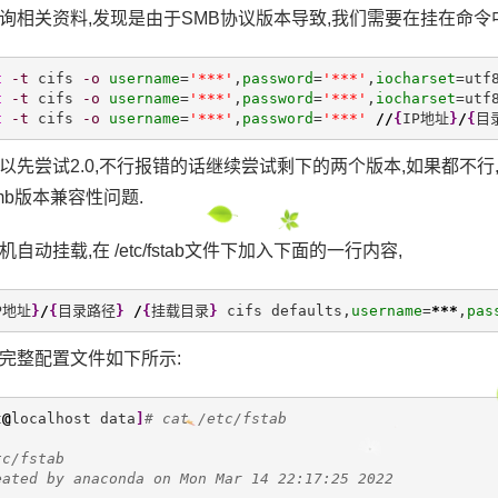
询相关资料,发现是由于SMB协议版本导致,我们需要在挂在命令
t
-t
 cifs 
-o
username
=
'***'
,
password
=
'***'
,
iocharset
=utf
t
-t
 cifs 
-o
username
=
'***'
,
password
=
'***'
,
iocharset
=utf
t
-t
 cifs 
-o
username
=
'***'
,
password
=
'***'
//
{
IP地址
}
/
{
目
以先尝试2.0,不行报错的话继续尝试剩下的两个版本,如果都不行
mb版本兼容性问题.
自动挂载,在 /etc/fstab文件下加入下面的一行内容,
P地址
}
/
{
目录路径
}
/
{
挂载目录
}
 cifs defaults,
username
=
***
,
pas
完整配置文件如下所示:
t
@
localhost data
]
# cat /etc/fstab 
tc/fstab
eated by anaconda on Mon Mar 14 22:17:25 2022