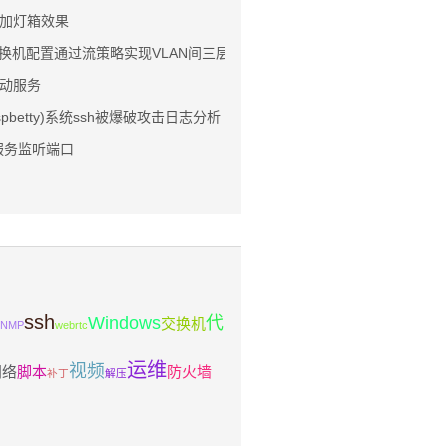
加灯箱效果
交换机配置通过流策略实现VLAN间三层隔离
动服务
pbetty)系统ssh被爆破攻击日志分析
sh服务监听端口
ssh
Windows
代
交换机
SNMP
webrtc
运维
视频
网络
脚本
防火墙
补丁
解压