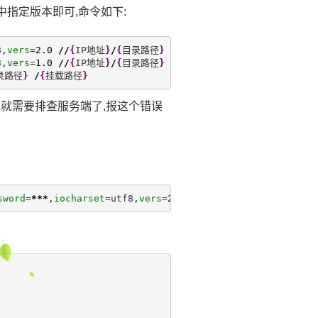
中指定版本即可,命令如下:
8,
vers
=
2.0
//
{
IP地址
}
/
{
目录路径
}
/
{
挂载路径
}
8,
vers
=
1.0
//
{
IP地址
}
/
{
目录路径
}
/
{
挂载路径
}
录路径
}
/
{
挂载路径
}
,就需要排查服务端了,报这个错误
sword
=
***
,
iocharset
=utf8,
vers
=
2.0
0