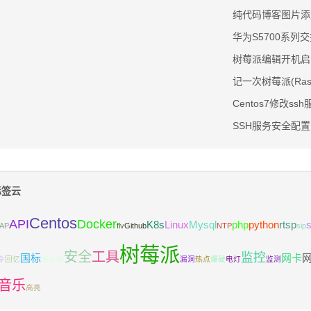
纯代码博客图片添
华为S5700系列
树莓派编辑开机启
记一次树莓派(Ras
Centos7修改s
SSH服务安全配置
签云
Centos
API
Docker
K8s
Linux
Mysql
php
python
rtsp
AP
flv
Github
NTP
sip
树莓派
安全
工具
监控
国标
网卡
令
回忆
墨水屏
漏洞
热点
爆破
电灯
监测
音乐
高亮