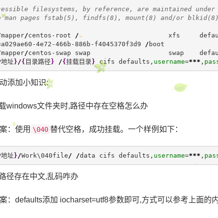
cessible filesystems, by reference, are maintained under
e man pages fstab(5), findfs(8), mount(8) and/or blkid(8
/
mapper
/
centos-root 
/
                       xfs     defa
=a029ae60-4e72-466b-886b-f4045370f3d9 
/
boot             
/
mapper
/
centos-swap swap                    swap    defa
P地址
}
/
{
目录路径
}
/
{
挂载目录
}
 cifs defaults,
username
=
***
,
pas
动添加小知识:
挂载windows文件夹时,路径中存在空格怎么办
案：使用
替代空格，成功挂载。一个样例如下：
\040
P地址
}
/
Work\040file
/
/
data cifs defaults,
username
=
***
,
pas
载路径存在中文,乱码咋办
：defaults添加 iocharset=utf8参数即可,方式可以参考上面