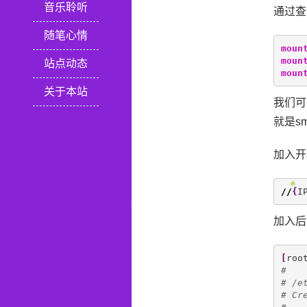
音乐聆听
通过查
随笔心情
moun
moun
站点动态
moun
关于本站
我们可
就是s
加入开机
//
{
I
加入后
[
roo
#
# /e
# Cr