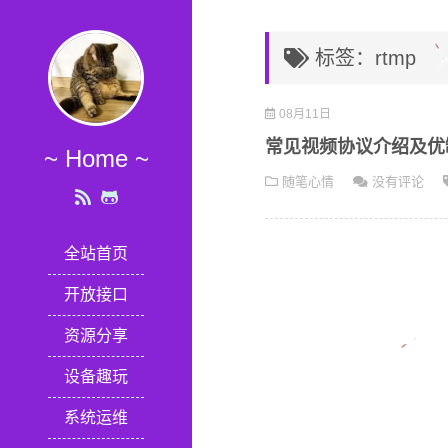
标签：rtmp
08月11日
常见视频协议介绍及优
~ Home ~
随笔心情
没有评论
全站首页
开放接口
资源分享
设备趣玩
系统运维