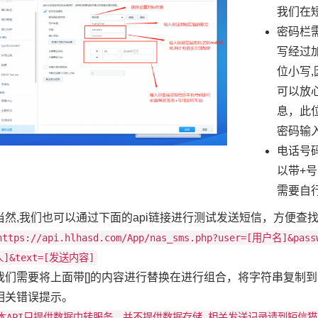
我们在
密码栏
写经过加
位小写,
可以放
息，此
密码输
电话号
以带+
需要自
当然,我们也可以通过下面的api链接进行测试发送短信，方便查
https://api.hlhasd.com/App/nas_sms.php?user=[用户名]&pa
人]&text=[发送内容]
我们需要将上面带[]的内容进行替换在进行组合，将字符串复制到
相关错误提示。
本API只提供数据中转服务，并不提供数据存储,相关发送记录请到短信