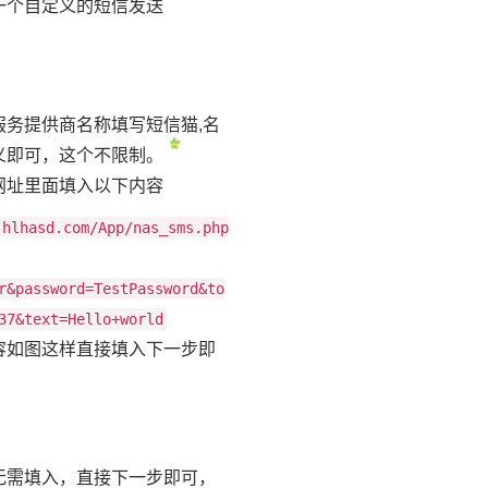
一个自定义的短信发送
服务提供商名称填写短信猫,名
义即可，这个不限制。
网址里面填入以下内容
.hlhasd.com/App/nas_sms.php
r&password=TestPassword&to
37&text=Hello+world
容如图这样直接填入下一步即
无需填入，直接下一步即可，