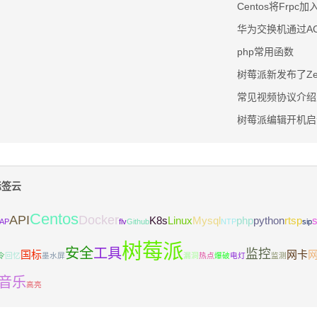
Centos将Frpc
华为交换机通过A
php常用函数
树莓派新发布了Zer
常见视频协议介绍
树莓派编辑开机启
签云
Centos
API
Docker
K8s
Linux
Mysql
php
python
rtsp
AP
flv
Github
NTP
sip
树莓派
安全
工具
监控
国标
网卡
令
回忆
墨水屏
漏洞
热点
爆破
电灯
监测
音乐
高亮