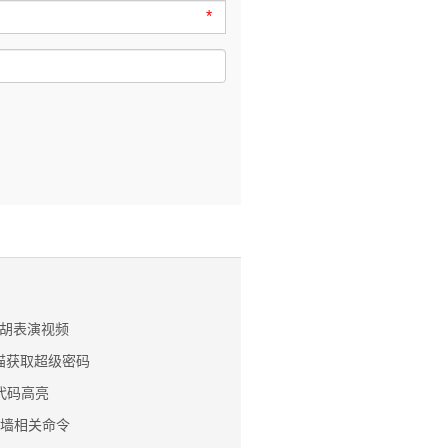
*
胡表演视频
光猫获取超级密码
m代码高亮
防火墙相关命令