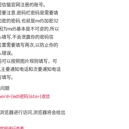
短信猫官网注册的账号。
需要注意,密码栏密码是需要填
密的密码,也就是md5加密32
因为md5基本是不可逆的,所以
心填写,不会泄露你的密码信
位置需要填写两次,以防止你的
入错误。
码可以按照图片规则填写，可
号,主要通知电话和次要通知电话
行填写。
找问题
ssword=[md5密码]&to=[收信
浏览器进行访问,浏览器将会给出
猫官网进行查看