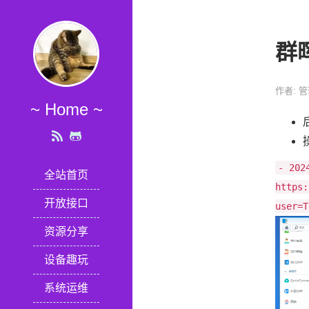
群
作者: 
~ Home ~
- 20
全站首页
https:
开放接口
user=T
资源分享
设备趣玩
系统运维