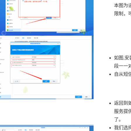
本图为
限制，
如图,
段一一
自从短
返回到
服务提
了。
我们选