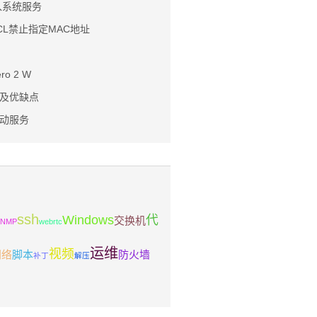
加入系统服务
CL禁止指定MAC地址
o 2 W
及优缺点
动服务
ssh
Windows
代
交换机
SNMP
webrtc
运维
视频
网络
脚本
防火墙
补丁
解压