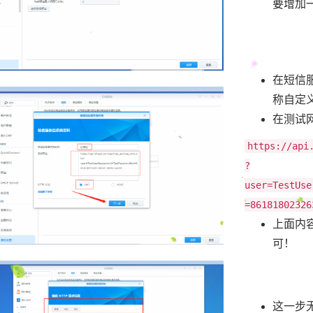
要增加
在短信
称自定
在测试
https://api
?
user=TestUse
=86181802326
上面内
可！
这一步