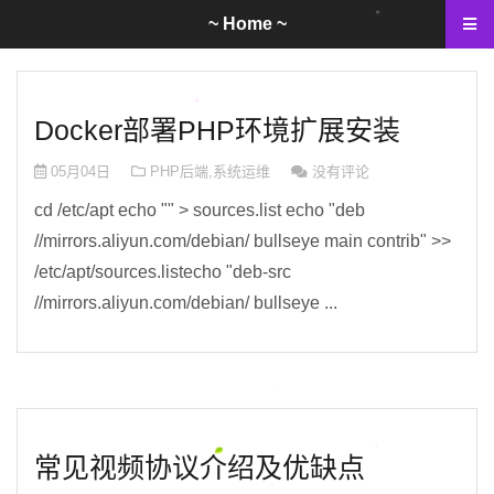
~ Home ~
Docker部署PHP环境扩展安装
05月04日
PHP后端
,
系统运维
没有评论
cd /etc/apt echo "" > sources.list echo "deb
//mirrors.aliyun.com/debian/ bullseye main contrib" >>
/etc/apt/sources.listecho "deb-src
//mirrors.aliyun.com/debian/ bullseye ...
常见视频协议介绍及优缺点